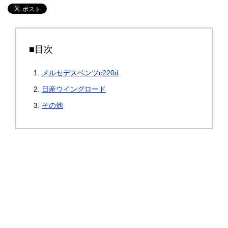
■目次
メルセデスベンツc220d
日産ウイングロード
その他