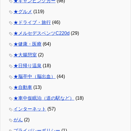
★キャンピングカー
(98)
★グルメ
(119)
★ドライブ・旅行
(46)
★メルセデスベンツC220d
(29)
★健康・医療
(64)
★大腸憩室
(2)
★日帰り温泉
(18)
★脳卒中（脳出血）
(44)
★自動車
(13)
★車中仮眠泊（道の駅など）
(18)
インターネット
(57)
がん
(2)
プライバシーポリシー
(1)