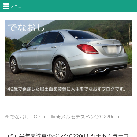
メニュー
でなおし
TOP
★メルセデスベンツC220d
（S）半年未洗車のベンツC220d！ヤナセミラーフ