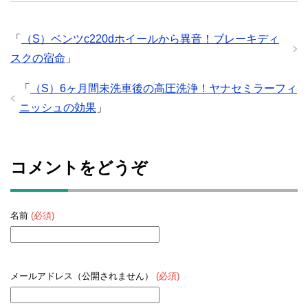
「
（S）ベンツc220dホイールから異音！ブレーキディ
スクの宿命
」
「
（S）6ヶ月間未洗車後の高圧洗浄！ヤナセミラーフィ
ニッシュの効果
」
コメントをどうぞ
名前
(必須)
メールアドレス（公開されません）
(必須)