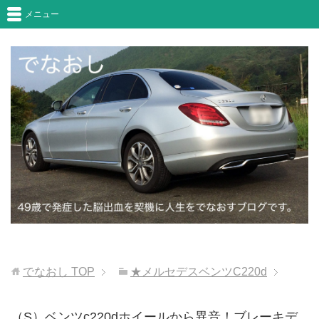
メニュー
でなおし
TOP
★メルセデスベンツC220d
（S）ベンツc220dホイールから異音！ブレーキデ