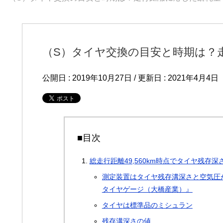
（S）タイヤ交換の目安と時期は？
公開日 :
2019年10月27日
/ 更新日 :
2021年4月4日
■目次
総走行距離49,560km時点でタイヤ残存深
測定装置はタイヤ残存溝深さと空気圧が一
タイヤゲージ（大橋産業）』
タイヤは標準品のミシュラン
残存溝深さの値