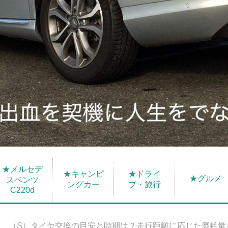
★メルセデ
★キャンピ
★ドライ
★グルメ
スベンツ
ングカー
ブ・旅行
C220d
（S）タイヤ交換の目安と時期は？走行距離に応じた磨耗量