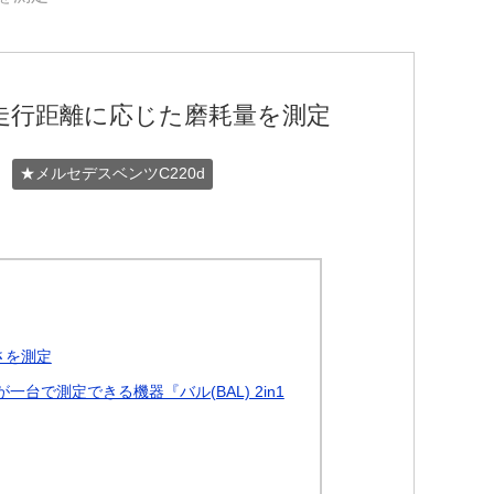
走行距離に応じた磨耗量を測定
★メルセデスベンツC220d
さを測定
台で測定できる機器『バル(BAL) 2in1