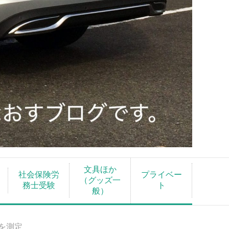
文具ほか
社会保険労
プライベー
（グッズ一
務士受験
ト
般）
を測定