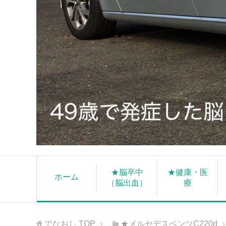
★脳卒中
★健康・医
ホーム
（脳出血）
療
でなおし
TOP
★メルセデスベンツC220d