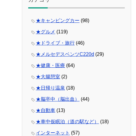
★キャンピングカー
(98)
★グルメ
(119)
★ドライブ・旅行
(46)
★メルセデスベンツC220d
(29)
★健康・医療
(64)
★大腸憩室
(2)
★日帰り温泉
(18)
★脳卒中（脳出血）
(44)
★自動車
(13)
★車中仮眠泊（道の駅など）
(18)
インターネット
(57)