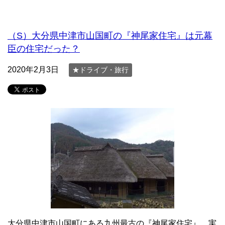
（S）大分県中津市山国町の『神尾家住宅』は元幕
臣の住宅だった？
2020年2月3日
★ドライブ・旅行
大分県中津市山国町にある九州最古の『神尾家住宅』。実