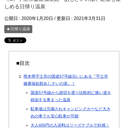
しめる日帰り温泉
公開日 :
2020年1月20日
/ 更新日 :
2021年3月31日
★日帰り温泉
■目次
熊本県宇土市の国道57号線沿いにある『宇土市
健康福祉館あじさいの湯』！
国道57号線から踏切を渡り比較的に狭い道を
経由する奥まった温泉
駐車場は完備されキャンピングカーなど大き
めの車でも安心駐車が可能
大人400円の入浴料はリーズナブルで好感！