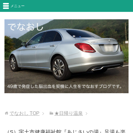
メニュー
でなおし
TOP
★日帰り温泉
（S）宇土市健康福祉館『あじさいの湯』足湯も楽