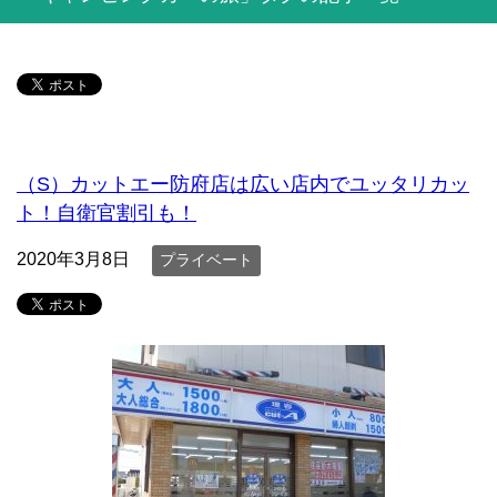
（S）カットエー防府店は広い店内でユッタリカッ
ト！自衛官割引も！
2020年3月8日
プライベート