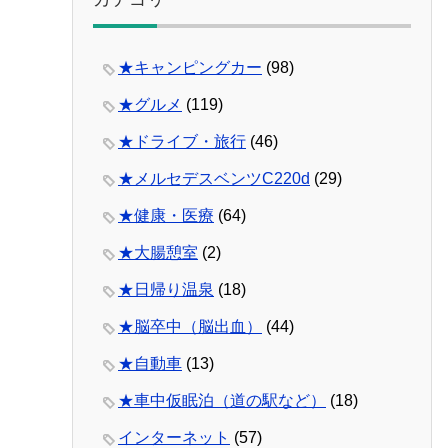
★キャンピングカー
(98)
★グルメ
(119)
★ドライブ・旅行
(46)
★メルセデスベンツC220d
(29)
★健康・医療
(64)
★大腸憩室
(2)
★日帰り温泉
(18)
★脳卒中（脳出血）
(44)
★自動車
(13)
★車中仮眠泊（道の駅など）
(18)
インターネット
(57)