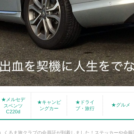
★メルセデ
★キャンピ
★ドライ
★グルメ
スベンツ
ングカー
ブ・旅行
C220d
S）くるま旅クラブの会員証が到着しました！ステッカーや会報