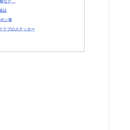
券など…
報誌
ーポン券
クラブのステッカー