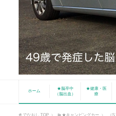
★脳卒中
★健康・医
ホーム
（脳出血）
療
でなおし
TOP
★キャンピングカー
（