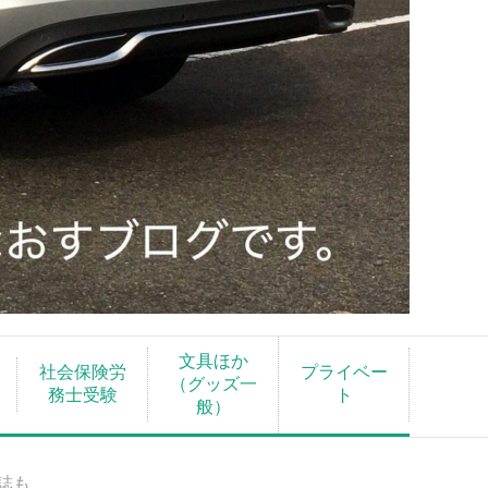
文具ほか
社会保険労
プライベー
（グッズ一
務士受験
ト
般）
誌も