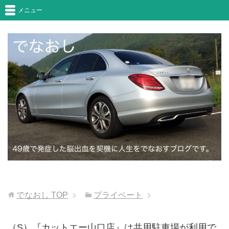
メニュー
でなおし
TOP
プライベート
（S）『カットエー山口店』は共用駐車場が利用で