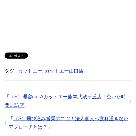
タグ :
カットエー
,
カットエー山口店
「
（S）理容cut-Aカットエー熊本武蔵ヶ丘店！空いた時
間に訪店
」
「
（S）飛び込み営業のコツ！法人個人へ疲れ過ぎない
アプローチとは？
」