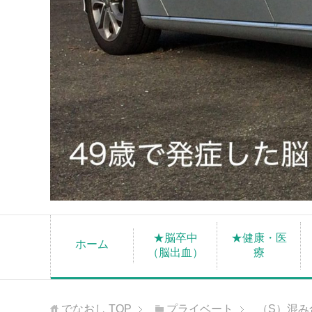
★脳卒中
★健康・医
ホーム
（脳出血）
療
でなおし
TOP
プライベート
（S）混み