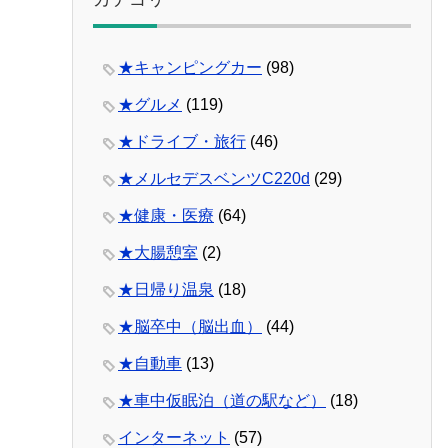
★キャンピングカー
(98)
★グルメ
(119)
★ドライブ・旅行
(46)
★メルセデスベンツC220d
(29)
★健康・医療
(64)
★大腸憩室
(2)
★日帰り温泉
(18)
★脳卒中（脳出血）
(44)
★自動車
(13)
★車中仮眠泊（道の駅など）
(18)
インターネット
(57)