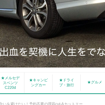
★メルセデ
★キャンピ
★ドライ
★グルメ
スベンツ
ングカー
ブ・旅行
C220d
合いを避けたい！予約不要の理容cut-Aカットエー