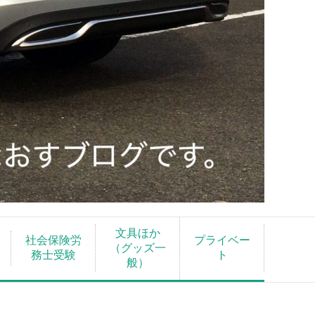
文具ほか
社会保険労
プライベー
（グッズ一
務士受験
ト
般）