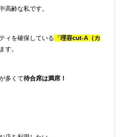
中高齢な私です。
ティを確保している
『
理容cut-A（カ
ます。
が多くて
待合席は満席！
お店を利用したい…