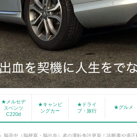
★メルセデ
★キャンピ
★ドライ
★グルメ
スベンツ
ングカー
ブ・旅行
C220d
S）脳卒中（脳梗塞・脳出血）者の運転免許更新！診断書や適正