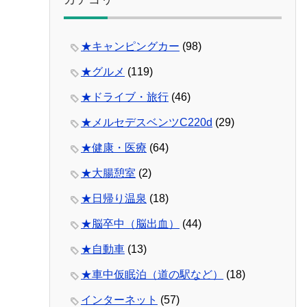
★キャンピングカー
(98)
★グルメ
(119)
★ドライブ・旅行
(46)
★メルセデスベンツC220d
(29)
★健康・医療
(64)
★大腸憩室
(2)
★日帰り温泉
(18)
★脳卒中（脳出血）
(44)
★自動車
(13)
★車中仮眠泊（道の駅など）
(18)
インターネット
(57)