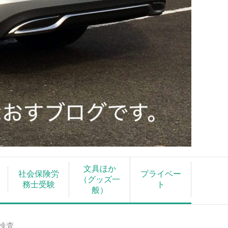
文具ほか
社会保険労
プライベー
（グッズ一
務士受験
ト
般）
検査