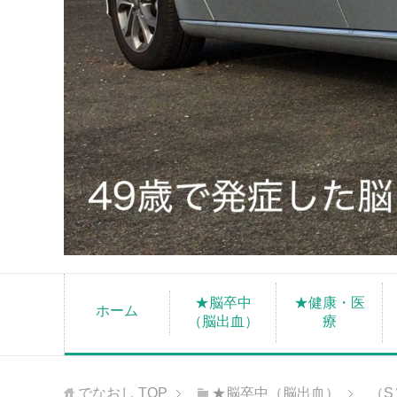
★脳卒中
★健康・医
ホーム
（脳出血）
療
でなおし
TOP
★脳卒中（脳出血）
（