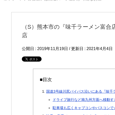
（S）熊本市の『味千ラーメン富合
店
公開日 :
2019年11月19日
/ 更新日 :
2021年4月4日
■目次
国道3号線川尻バイパス沿いにある『味千
ドライブ旅行など南九州方面へ移動す
駐車場も広くキャブコンやバスコンで