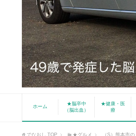
★脳卒中
★健康・医
ホーム
（脳出血）
療
でなおし
TOP
★グルメ
（S）熊本市の