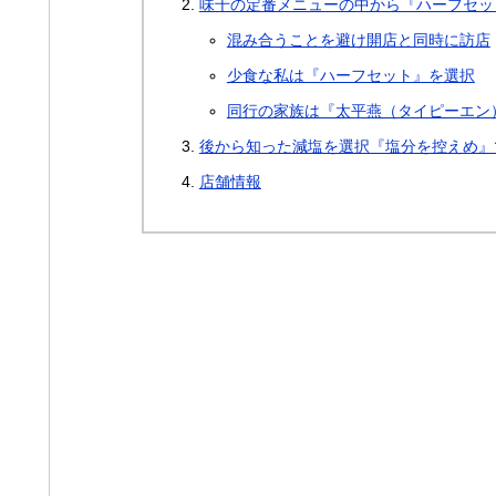
味千の定番メニューの中から『ハーフセッ
混み合うことを避け開店と同時に訪店
少食な私は『ハーフセット』を選択
同行の家族は『太平燕（タイピーエン
後から知った減塩を選択『塩分を控えめ』
店舗情報