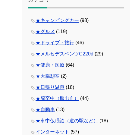
★キャンピングカー
(98)
★グルメ
(119)
★ドライブ・旅行
(46)
★メルセデスベンツC220d
(29)
★健康・医療
(64)
★大腸憩室
(2)
★日帰り温泉
(18)
★脳卒中（脳出血）
(44)
★自動車
(13)
★車中仮眠泊（道の駅など）
(18)
インターネット
(57)