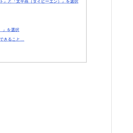
ト』と『太平燕（タイピーエン）』を選択
）』を選択
できること…