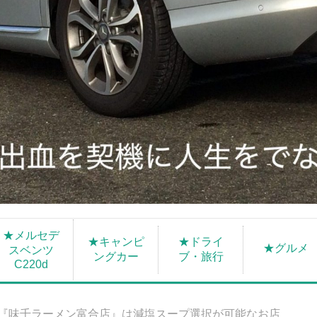
★メルセデ
★キャンピ
★ドライ
★グルメ
スベンツ
ングカー
ブ・旅行
C220d
『味千ラーメン富合店』は減塩スープ選択が可能なお店