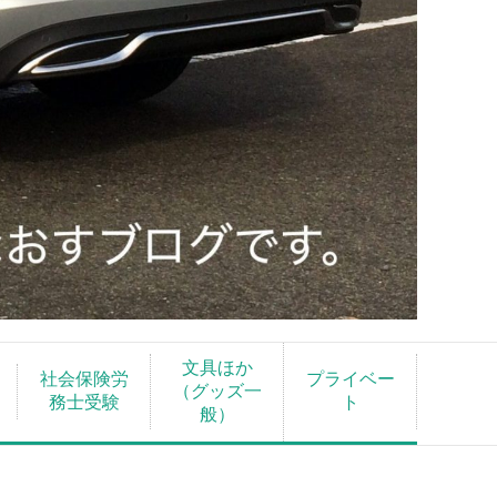
文具ほか
社会保険労
プライベー
（グッズ一
務士受験
ト
般）