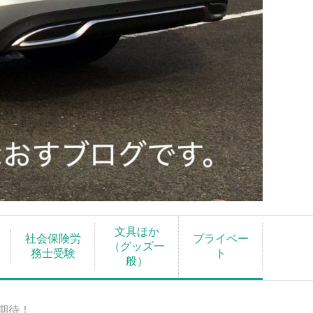
文具ほか
社会保険労
プライベー
（グッズ一
務士受験
ト
般）
期待！