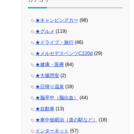
★キャンピングカー
(98)
★グルメ
(119)
★ドライブ・旅行
(46)
★メルセデスベンツC220d
(29)
★健康・医療
(64)
★大腸憩室
(2)
★日帰り温泉
(18)
★脳卒中（脳出血）
(44)
★自動車
(13)
★車中仮眠泊（道の駅など）
(18)
インターネット
(57)