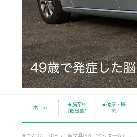
★脳卒中
★健康・医
ホーム
（脳出血）
療
でなおし
TOP
文具ほか（グッズ一般）