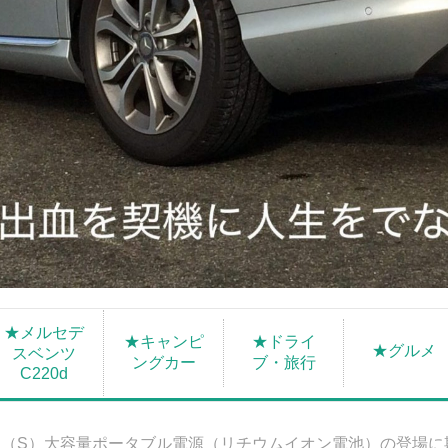
★メルセデ
★キャンピ
★ドライ
★グルメ
スベンツ
ングカー
ブ・旅行
C220d
（S）大容量ポータブル電源（リチウムイオン電池）の登場に