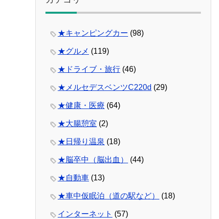
★キャンピングカー
(98)
★グルメ
(119)
★ドライブ・旅行
(46)
★メルセデスベンツC220d
(29)
★健康・医療
(64)
★大腸憩室
(2)
★日帰り温泉
(18)
★脳卒中（脳出血）
(44)
★自動車
(13)
★車中仮眠泊（道の駅など）
(18)
インターネット
(57)