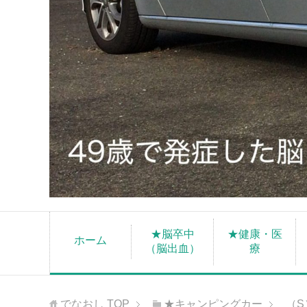
★脳卒中
★健康・医
ホーム
（脳出血）
療
でなおし
TOP
★キャンピングカー
（