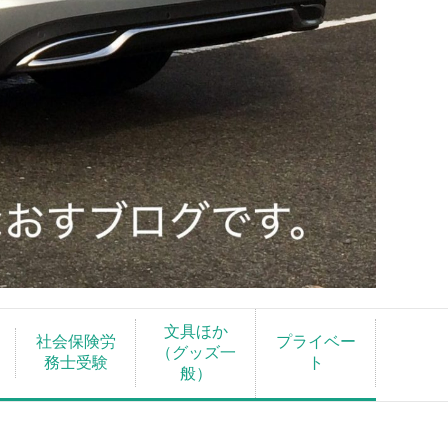
文具ほか
社会保険労
プライベー
（グッズ一
務士受験
ト
般）