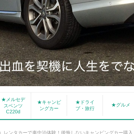
★メルセデ
★キャンピ
★ドライ
★グルメ
スベンツ
ングカー
ブ・旅行
C220d
S）レンタカーで車中泊体験！後悔しないキャンピングカー購入