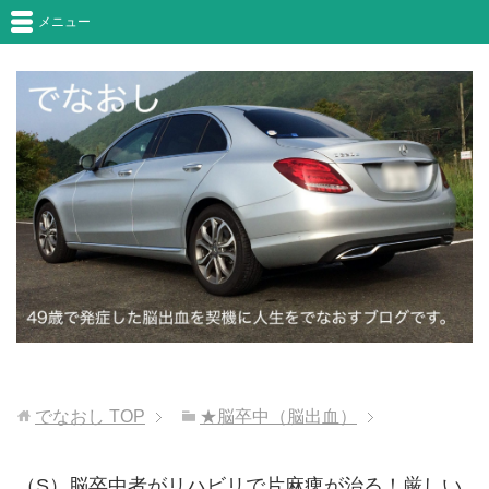
メニュー
でなおし
TOP
★脳卒中（脳出血）
（S）脳卒中者がリハビリで片麻痺が治る！厳しい