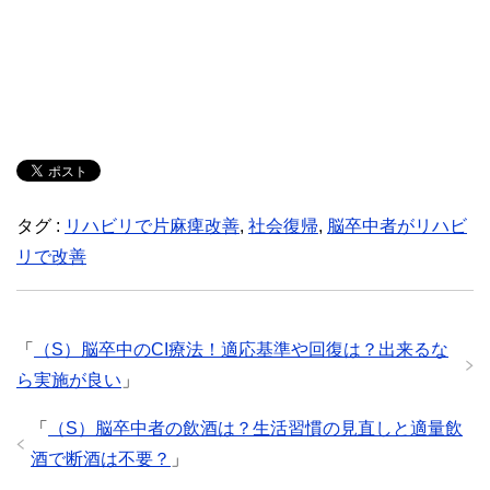
タグ :
リハビリで片麻痺改善
,
社会復帰
,
脳卒中者がリハビ
リで改善
「
（S）脳卒中のCI療法！適応基準や回復は？出来るな
ら実施が良い
」
「
（S）脳卒中者の飲酒は？生活習慣の見直しと適量飲
酒で断酒は不要？
」