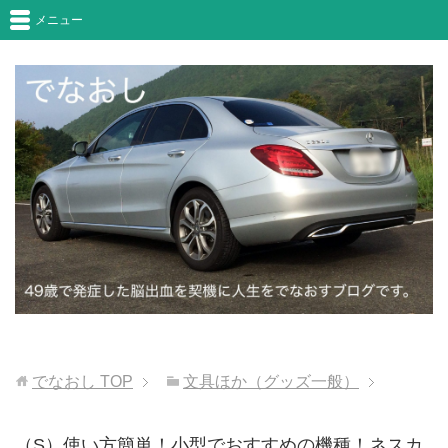
メニュー
でなおし
TOP
文具ほか（グッズ一般）
（S）使い方簡単！小型でおすすめの機種！ネスカ