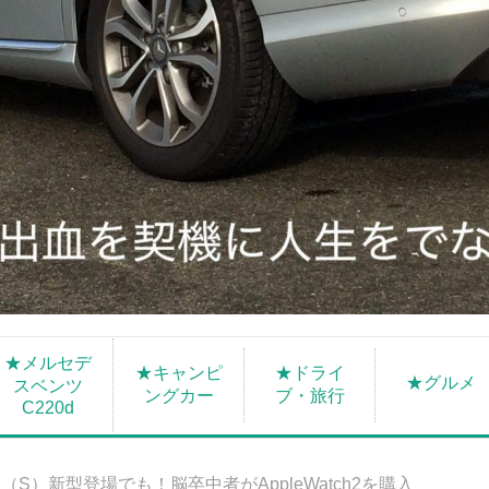
★メルセデ
★キャンピ
★ドライ
★グルメ
スベンツ
ングカー
ブ・旅行
C220d
（S）新型登場でも！脳卒中者がAppleWatch2を購入