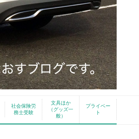
文具ほか
社会保険労
プライベー
（グッズ一
務士受験
ト
般）