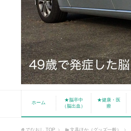
★脳卒中
★健康・医
ホーム
（脳出血）
療
でなおし
TOP
文具ほか（グッズ一般）