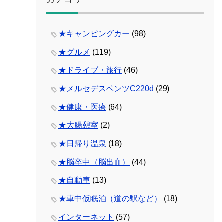
★キャンピングカー
(98)
★グルメ
(119)
★ドライブ・旅行
(46)
★メルセデスベンツC220d
(29)
★健康・医療
(64)
★大腸憩室
(2)
★日帰り温泉
(18)
★脳卒中（脳出血）
(44)
★自動車
(13)
★車中仮眠泊（道の駅など）
(18)
インターネット
(57)