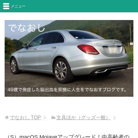
メニュー
でなおし
TOP
文具ほか（グッズ一般）
（S）macOS Mojaveアップグレード！中高齢者の