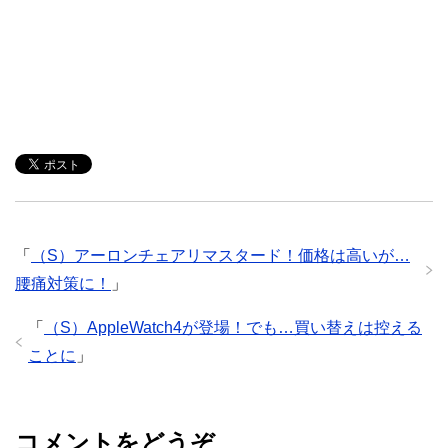
「
（S）アーロンチェアリマスタード！価格は高いが…
腰痛対策に！
」
「
（S）AppleWatch4が登場！でも…買い替えは控える
ことに
」
コメントをどうぞ