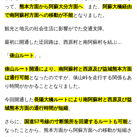
って、
熊本方面から阿蘇大分方面へ
、また、
阿蘇大橋経由
で南阿蘇村方面への移動が不能
となりました。
観光と地元の社会生活に影響がでた交通支障。
最初に開通した迂回路は、西原村と南阿蘇村を結ぶ…
「
俵山ルート
」。
俵山ルート開通により、南阿蘇村と西原及び益城熊本方面
は通行可能
となったのですが、俵山峠を走行する関係もあ
り時間がかかることとなりました。
今回開通した
長陽大橋ルートにより南阿蘇村と西原及び益
城熊本方面の通行時間が短縮
。
さらに、
国道57号線の寸断箇所を回避するルートも可能
と
なったことから、熊本方面から阿蘇方面への移動が短縮さ