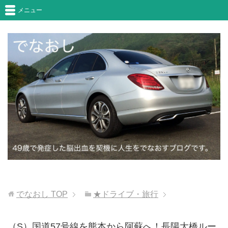
メニュー
でなおし
TOP
★ドライブ・旅行
（S）国道57号線を熊本から阿蘇へ！長陽大橋ルー