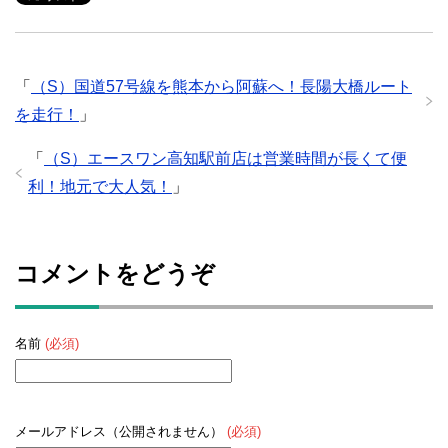
「
（S）国道57号線を熊本から阿蘇へ！長陽大橋ルート
を走行！
」
「
（S）エースワン高知駅前店は営業時間が長くて便
利！地元で大人気！
」
コメントをどうぞ
名前
(必須)
メールアドレス（公開されません）
(必須)