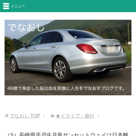
メニュー
でなおし
TOP
★ドライブ・旅行
（S）長崎県平戸生月島サンセットウェイは日本離