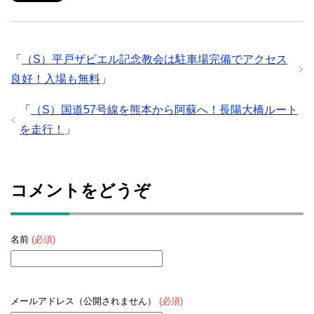
「
（S）平戸ザビエル記念教会は駐車場完備でアクセス
良好！入場も無料
」
「
（S）国道57号線を熊本から阿蘇へ！長陽大橋ルート
を走行！
」
コメントをどうぞ
名前
(必須)
メールアドレス（公開されません）
(必須)