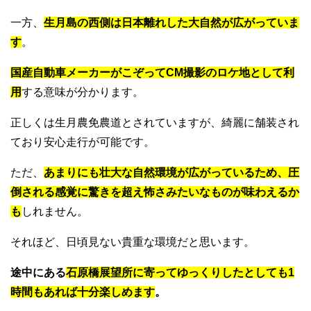
一方、
生月島の西側は日本離れした大自然が広がっていま
す
。
国産自動車メーカーがこぞってCM撮影のロケ地として利
用
する意味が分かります。
正しくは生月農免農道とされていますが、綺麗に舗装され
ており安心走行が可能です。
ただ、
あまりにも壮大な自然環境が広がっているため、圧
倒される感覚に驚きを超え怖さみたいなものが味わえるか
も
しれません。
それほど、日頃見ない貴重な環境だと思います。
途中にある
石原橋展望所に寄ってゆっくりしたとしても1
時間もあれば十分楽しめます
。