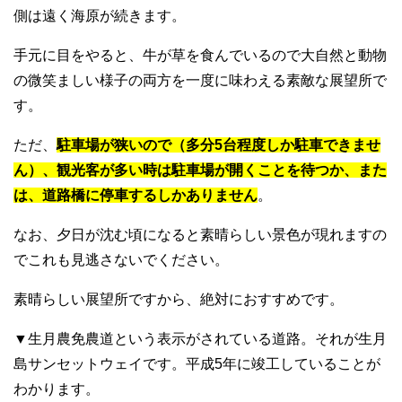
側は遠く海原が続きます。
手元に目をやると、牛が草を食んでいるので大自然と動物
の微笑ましい様子の両方を一度に味わえる素敵な展望所で
す。
ただ、
駐車場が狭いので（多分5台程度しか駐車できませ
ん）、観光客が多い時は駐車場が開くことを待つか、また
は、道路橋に停車するしかありません
。
なお、夕日が沈む頃になると素晴らしい景色が現れますの
でこれも見逃さないでください。
素晴らしい展望所ですから、絶対におすすめです。
▼生月農免農道という表示がされている道路。それが生月
島サンセットウェイです。平成5年に竣工していることが
わかります。