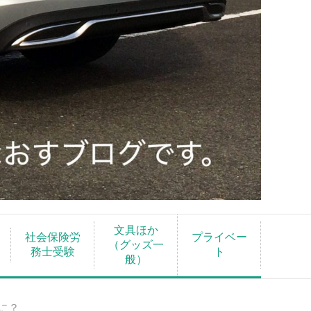
文具ほか
社会保険労
プライベー
（グッズ一
務士受験
ト
般）
に？