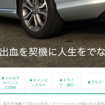
★メルセデ
★キャンピ
★ドライ
★グルメ
スベンツ
ングカー
ブ・旅行
C220d
S）高圧洗浄機で下回りを洗浄！マフラーのゴミ付着が引火原因