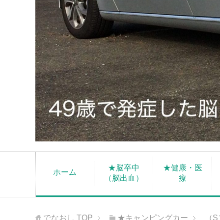
★脳卒中
★健康・医
ホーム
（脳出血）
療
でなおし
TOP
★キャンピングカー
（