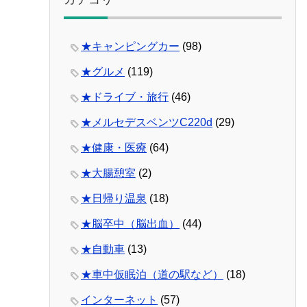
★キャンピングカー
(98)
★グルメ
(119)
★ドライブ・旅行
(46)
★メルセデスベンツC220d
(29)
★健康・医療
(64)
★大腸憩室
(2)
★日帰り温泉
(18)
★脳卒中（脳出血）
(44)
★自動車
(13)
★車中仮眠泊（道の駅など）
(18)
インターネット
(57)