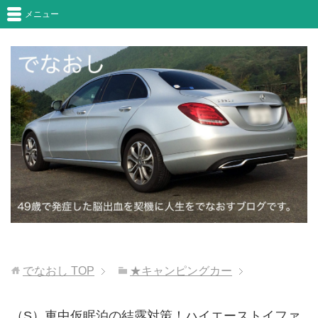
メニュー
でなおし
TOP
★キャンピングカー
（S）車中仮眠泊の結露対策！ハイエーストイファ