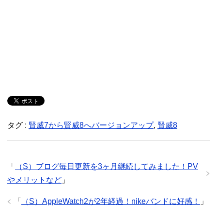
タグ :
賢威7から賢威8へバージョンアップ
,
賢威8
「
（S）ブログ毎日更新を3ヶ月継続してみました！PV
やメリットなど
」
「
（S）AppleWatch2が2年経過！nikeバンドに好感！
」