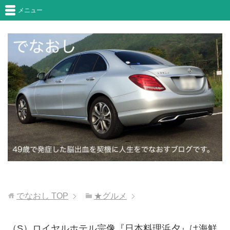
メニュー
でなおし
TOP
★グルメ
（S）ロイヤルホテル宗像『日本料理浜夕』は海鮮