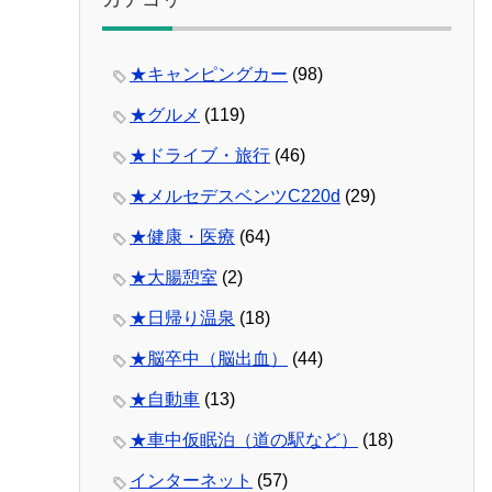
★キャンピングカー
(98)
★グルメ
(119)
★ドライブ・旅行
(46)
★メルセデスベンツC220d
(29)
★健康・医療
(64)
★大腸憩室
(2)
★日帰り温泉
(18)
★脳卒中（脳出血）
(44)
★自動車
(13)
★車中仮眠泊（道の駅など）
(18)
インターネット
(57)