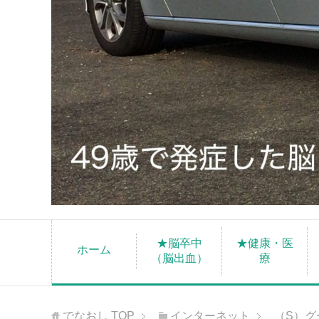
★脳卒中
★健康・医
ホーム
（脳出血）
療
でなおし
TOP
インターネット
（S）グ