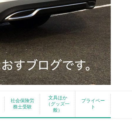
文具ほか
社会保険労
プライベー
（グッズ一
務士受験
ト
般）