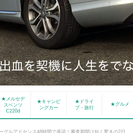
★メルセデ
★キャンピ
★ドライ
★グルメ
スベンツ
ングカー
ブ・旅行
C220d
ーグルアドセンス48時間で承認！審査期間は短く驚きの2日