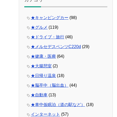
★キャンピングカー
(98)
★グルメ
(119)
★ドライブ・旅行
(46)
★メルセデスベンツC220d
(29)
★健康・医療
(64)
★大腸憩室
(2)
★日帰り温泉
(18)
★脳卒中（脳出血）
(44)
★自動車
(13)
★車中仮眠泊（道の駅など）
(18)
インターネット
(57)