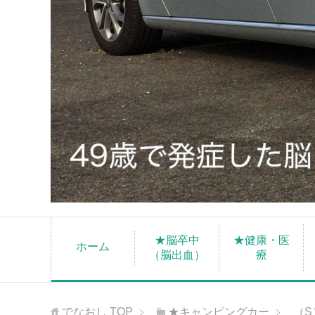
★脳卒中
★健康・医
ホーム
（脳出血）
療
でなおし
TOP
★キャンピングカー
（S