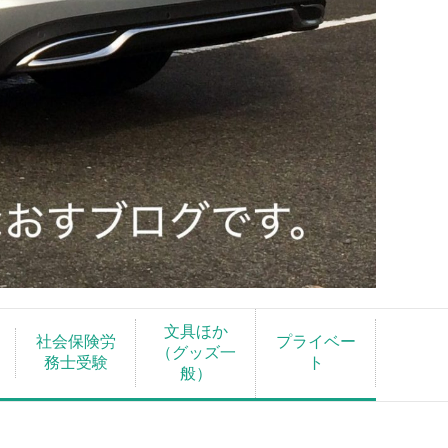
文具ほか
社会保険労
プライベー
（グッズ一
務士受験
ト
般）
に