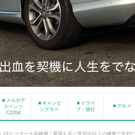
★メルセデ
★キャンピ
★ドライ
★グルメ
スベンツ
ングカー
ブ・旅行
C220d
）FFヒーターを初稼働！夏場も月一度30分以上の稼働で良好