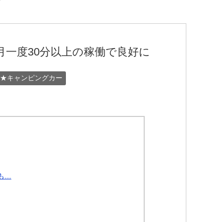
月一度30分以上の稼働で良好に
★キャンピングカー
も…