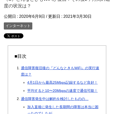
度の状況は？
公開日 :
2020年6月9日
/ 更新日 :
2021年3月30日
インターネット
■目次
通信障害復旧後の『どんなときもWiFi』の実行速
度は？
4月1日から最高25Mbps記録するなど良好！
平均すると10〜20Mbpsの速度で通信可能！
通信障害発生中は解約を検討したものの…
加入直後に発生した長期間の障害は本当に困
ったのでしたが…