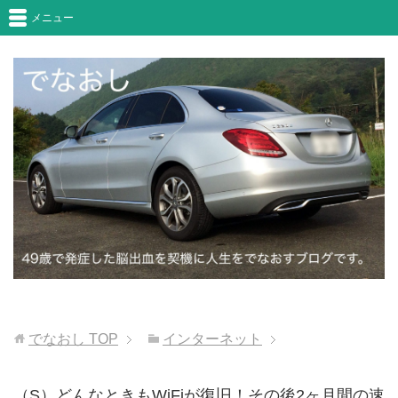
メニュー
でなおし
TOP
インターネット
（S）どんなときもWiFiが復旧！その後2ヶ月間の速