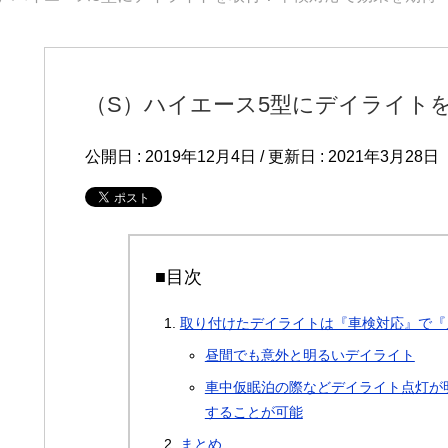
（S）ハイエース5型にデイライト
公開日 :
2019年12月4日
/ 更新日 :
2021年3月28日
■目次
取り付けたデイライトは『車検対応』で『
昼間でも意外と明るいデイライト
車中仮眠泊の際などデイライト点灯が
することが可能
まとめ