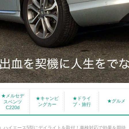
★メルセデ
★キャンピ
★ドライ
★グルメ
スベンツ
ングカー
ブ・旅行
C220d
S）ハイエース5型にデイライトを取付！車検対応で効果を期待