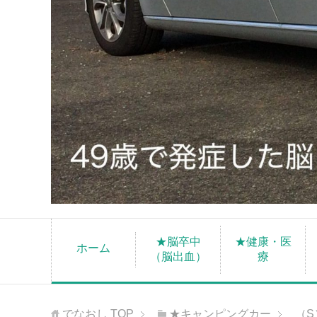
★脳卒中
★健康・医
ホーム
（脳出血）
療
でなおし
TOP
★キャンピングカー
（