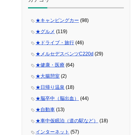
★キャンピングカー
(98)
★グルメ
(119)
★ドライブ・旅行
(46)
★メルセデスベンツC220d
(29)
★健康・医療
(64)
★大腸憩室
(2)
★日帰り温泉
(18)
★脳卒中（脳出血）
(44)
★自動車
(13)
★車中仮眠泊（道の駅など）
(18)
インターネット
(57)