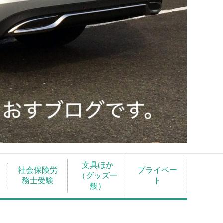
文具ほか
社会保険労
プライベー
（グッズ一
務士受験
ト
般）