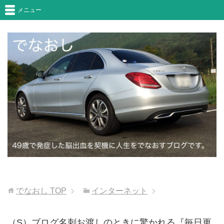
メニュー
でなおし
TOP
インターネット
（S）ブログ名刺お渡しのときに驚かれる『毎日更