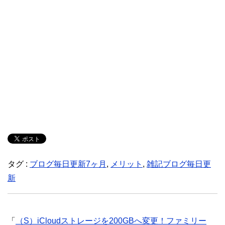
タグ :
ブログ毎日更新7ヶ月
,
メリット
,
雑記ブログ毎日更
新
「
（S）iCloudストレージを200GBへ変更！ファミリー