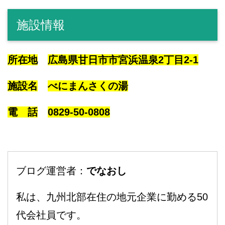
施設情報
所在地
広島県甘日市市宮浜温泉2丁目2-1
施設名
べにまんさくの湯
電 話
0829-50-0808
ブログ運営者：
でなおし
私は、九州北部在住の地元企業に勤める50
代会社員です。