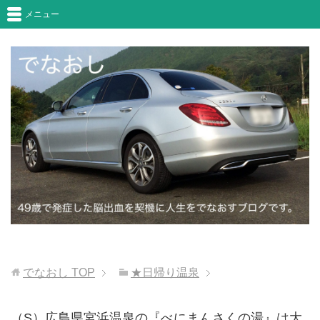
メニュー
でなおし
TOP
★日帰り温泉
（S）広島県宮浜温泉の『べにまんさくの湯』は大