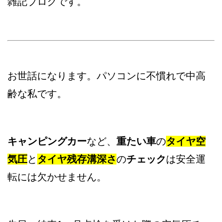
雑記ブログです。
お世話になります。パソコンに不慣れで中高
齢な私です。
キャンピングカー
など、
重たい車
の
タイヤ空
気圧
と
タイヤ残存溝深さ
の
チェック
は安全運
転には欠かせません。