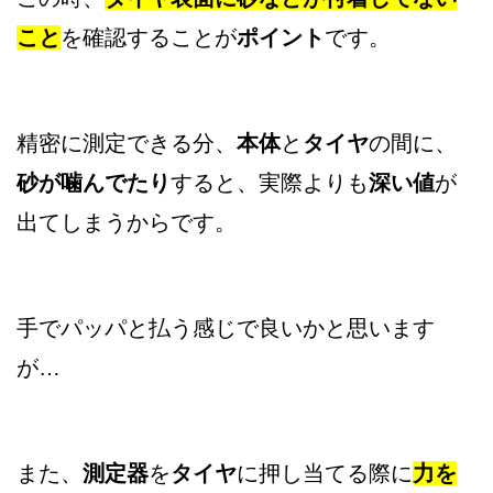
こと
を確認することが
ポイント
です。
精密に測定できる分、
本体
と
タイヤ
の間に、
砂が噛んでたり
すると、実際よりも
深い値
が
出てしまうから
です。
手でパッパと払う感じで良いかと思います
が…
また、
測定器
を
タイヤ
に押し当てる際に
力を