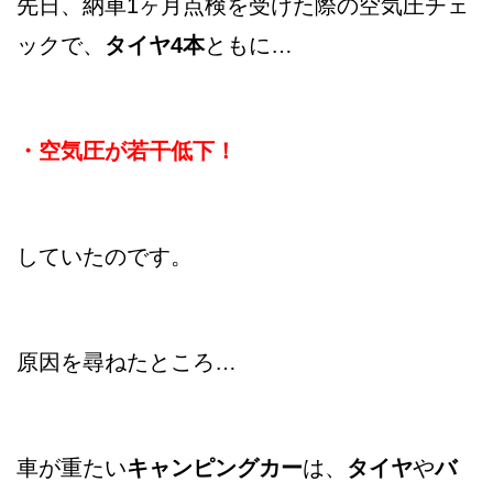
先日、納車1ヶ月点検を受けた際の空気圧チェ
ックで、
タイヤ4本
ともに…
・空気圧が若干低下！
していたのです。
原因を尋ねたところ…
車が重たい
キャンピングカー
は、
タイヤ
や
バ