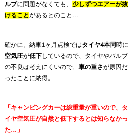
ルブ
に問題がなくても、
少しずつエアーが抜
けること
があるとのこと…
確かに、納車1ヶ月点検では
タイヤ4本同時
に
空気圧
が
低下
しているので、タイヤやバルブ
の不良は考えにくいので、
車の重さ
が原因だ
ったことに納得。
「キャンピングカーは総重量が重いので、タ
イヤ空気圧が自然と低下するとは知らなかっ
た…」