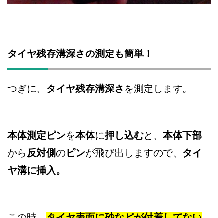
タイヤ残存溝深さの測定も簡単！
つぎに、
タイヤ残存溝深さ
を測定します。
本体測定ピン
を
本体
に
押し込む
と、
本体下部
から
反対側
の
ピン
が飛び出しますので、
タイ
ヤ溝に挿入。
この時、
タイヤ表面に砂などが付着してない