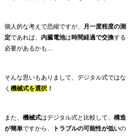
個人的な考えで恐縮ですが、
月一度程度の測
定
であれば、
内臓電池
は
時間経過で交換
する
必要があるかも…
そんな思いもありまして、デジタル式ではな
く
機械式を選択
！
また、
機械式
はデジタル式と比較して、
構造
が簡単
ですから、
トラブルの可能性が低い
の