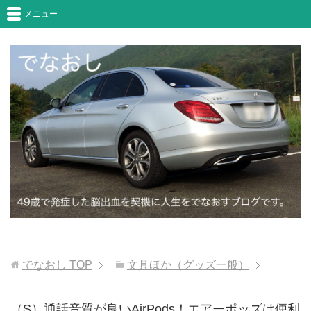
メニュー
でなおし
TOP
文具ほか（グッズ一般）
（S）通話音質が良いAirPods！エアーポッズは便利