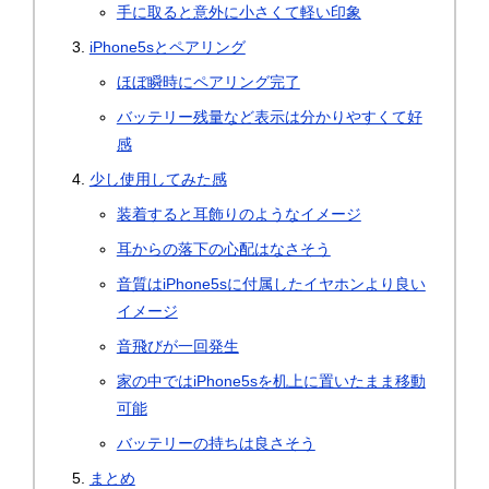
手に取ると意外に小さくて軽い印象
iPhone5sとペアリング
ほぼ瞬時にペアリング完了
バッテリー残量など表示は分かりやすくて好
感
少し使用してみた感
装着すると耳飾りのようなイメージ
耳からの落下の心配はなさそう
音質はiPhone5sに付属したイヤホンより良い
イメージ
音飛びが一回発生
家の中ではiPhone5sを机上に置いたまま移動
可能
バッテリーの持ちは良さそう
まとめ