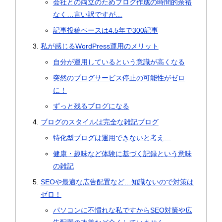
会社との両立のためブログ作成の時間的余裕
なく…言い訳ですが…
記事投稿ペースは4.5年で300記事
私が感じるWordPress運用のメリット
自分が運用しているという意識が高くなる
突然のブログサービス停止の可能性がゼロ
に！
ずっと残るブログになる
ブログのスタイルは完全な雑記ブログ
特化型ブログは運用できないと考え…
健康・趣味など体験に基づく記録という意味
の雑記
SEOや最適な広告配置など…知識ないので対策は
ゼロ！
パソコンに不慣れな私ですからSEO対策や広