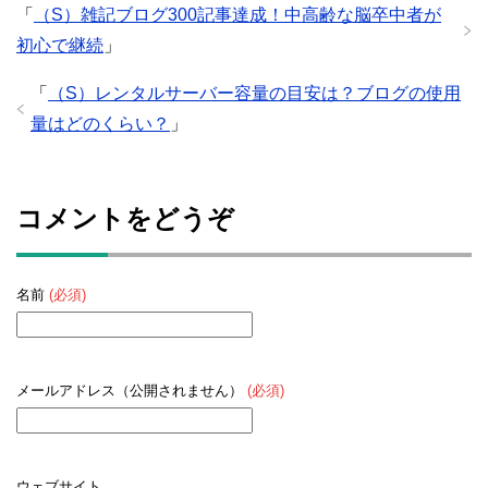
「
（S）雑記ブログ300記事達成！中高齢な脳卒中者が
初心で継続
」
「
（S）レンタルサーバー容量の目安は？ブログの使用
量はどのくらい？
」
コメントをどうぞ
名前
(必須)
メールアドレス（公開されません）
(必須)
ウェブサイト