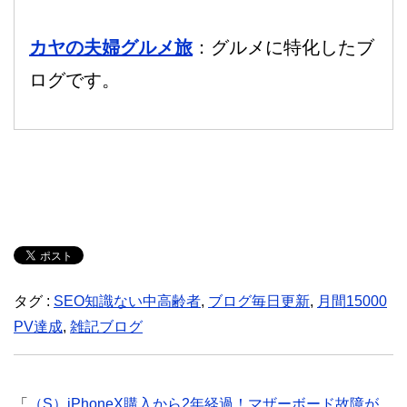
カヤの夫婦グルメ旅
：グルメに特化したブ
ログです。
タグ :
SEO知識ない中高齢者
,
ブログ毎日更新
,
月間15000
PV達成
,
雑記ブログ
「
（S）iPhoneX購入から2年経過！マザーボード故障が