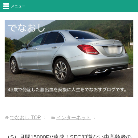
メニュー
でなおし
TOP
インターネット
（S）月間15000PV達成！SEO知識ない中高齢者の