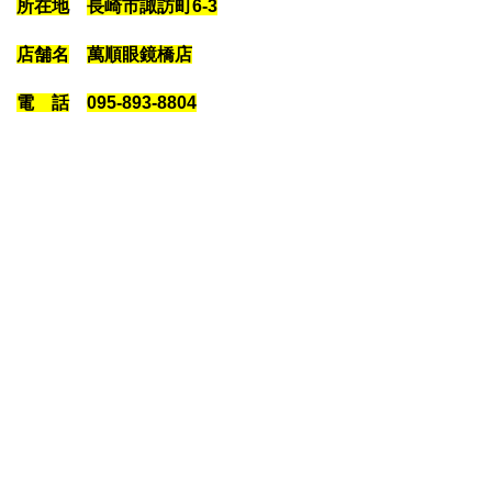
所在地
長崎市諏訪町6-3
店舗名
萬順眼鏡橋店
電 話
095-893-8804