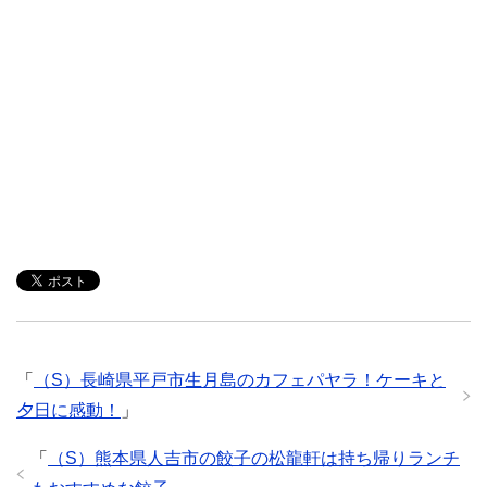
「
（S）長崎県平戸市生月島のカフェパヤラ！ケーキと
夕日に感動！
」
「
（S）熊本県人吉市の餃子の松龍軒は持ち帰りランチ