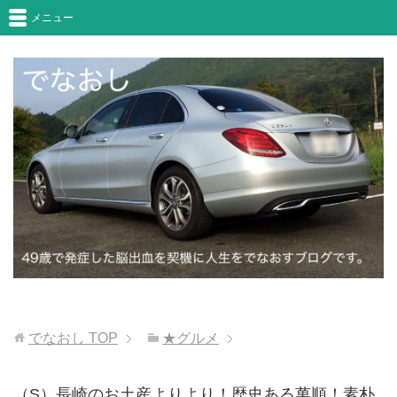
メニュー
でなおし
TOP
★グルメ
（S）長崎のお土産よりより！歴史ある萬順！素朴