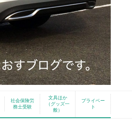
文具ほか
社会保険労
プライベー
（グッズ一
務士受験
ト
般）