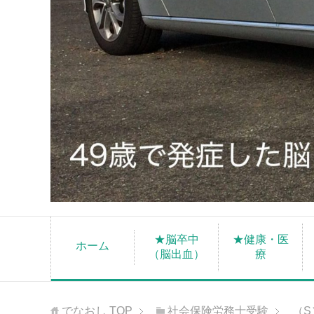
★脳卒中
★健康・医
ホーム
（脳出血）
療
でなおし
TOP
社会保険労務士受験
（S