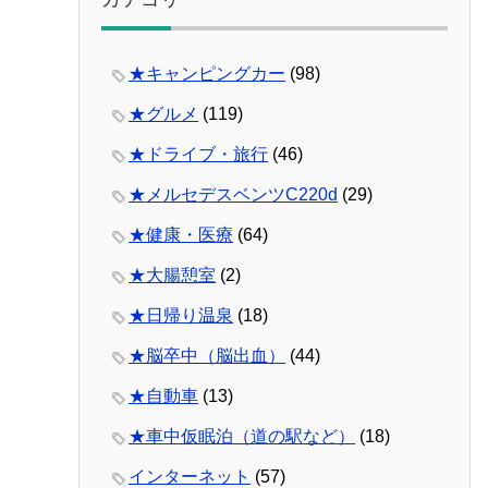
★キャンピングカー
(98)
★グルメ
(119)
★ドライブ・旅行
(46)
★メルセデスベンツC220d
(29)
★健康・医療
(64)
★大腸憩室
(2)
★日帰り温泉
(18)
★脳卒中（脳出血）
(44)
★自動車
(13)
★車中仮眠泊（道の駅など）
(18)
インターネット
(57)