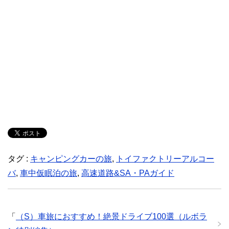
タグ :
キャンピングカーの旅
,
トイファクトリーアルコー
バ
,
車中仮眠泊の旅
,
高速道路&SA・PAガイド
「
（S）車旅におすすめ！絶景ドライブ100選（ルボラ