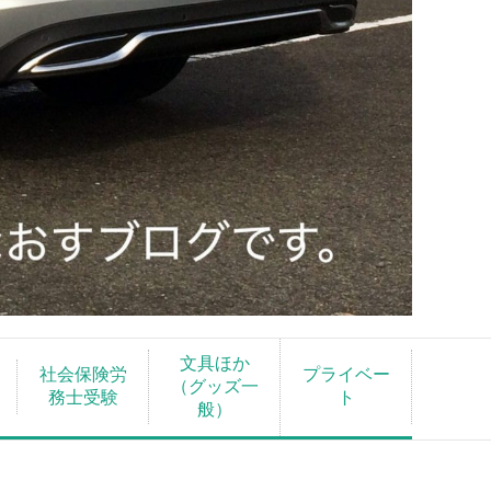
文具ほか
社会保険労
プライベー
（グッズ一
務士受験
ト
般）