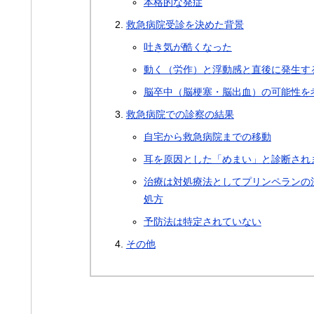
本格的な発症
救急病院受診を決めた背景
吐き気が酷くなった
動く（労作）と浮動感と直後に発生す
脳卒中（脳梗塞・脳出血）の可能性を
救急病院での診察の結果
自宅から救急病院までの移動
耳を原因とした「めまい」と診断され
治療は対処療法としてプリンペランの
処方
予防法は特定されていない
その他