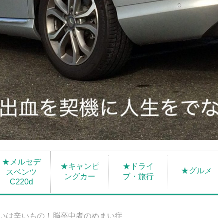
★メルセデ
★キャンピ
★ドライ
★グルメ
スベンツ
ングカー
ブ・旅行
C220d
いは辛いもの！脳卒中者のめまい症