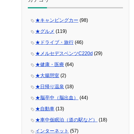
★キャンピングカー
(98)
★グルメ
(119)
★ドライブ・旅行
(46)
★メルセデスベンツC220d
(29)
★健康・医療
(64)
★大腸憩室
(2)
★日帰り温泉
(18)
★脳卒中（脳出血）
(44)
★自動車
(13)
★車中仮眠泊（道の駅など）
(18)
インターネット
(57)