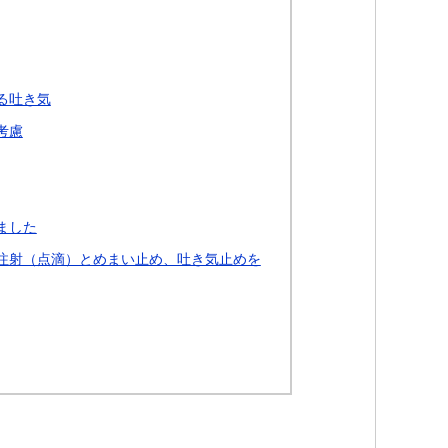
る吐き気
考慮
ました
注射（点滴）とめまい止め、吐き気止めを