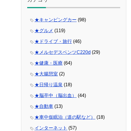
★キャンピングカー
(98)
★グルメ
(119)
★ドライブ・旅行
(46)
★メルセデスベンツC220d
(29)
★健康・医療
(64)
★大腸憩室
(2)
★日帰り温泉
(18)
★脳卒中（脳出血）
(44)
★自動車
(13)
★車中仮眠泊（道の駅など）
(18)
インターネット
(57)