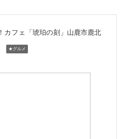
！カフェ「琥珀の刻」山鹿市鹿北
★グルメ