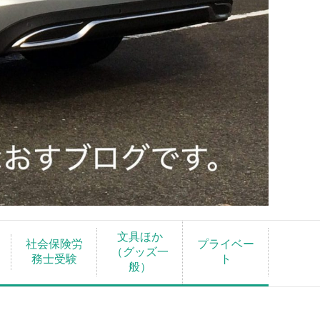
文具ほか
社会保険労
プライベー
（グッズ一
務士受験
ト
般）