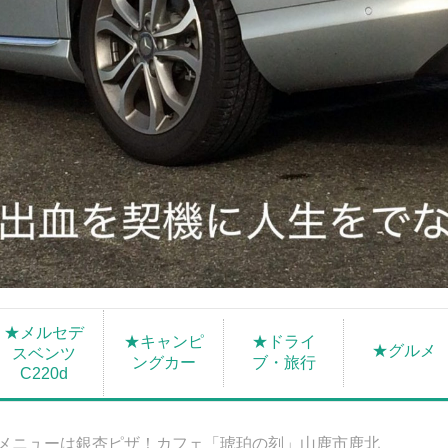
★メルセデ
★キャンピ
★ドライ
★グルメ
スベンツ
ングカー
ブ・旅行
C220d
メニューは銀杏ピザ！カフェ「琥珀の刻」山鹿市鹿北