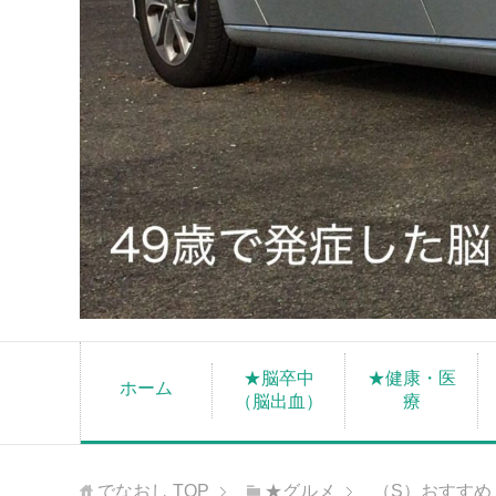
★脳卒中
★健康・医
ホーム
（脳出血）
療
でなおし
TOP
★グルメ
（S）おすすめ