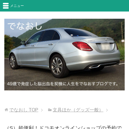
メニュー
でなおし
TOP
文具ほか（グッズ一般）
（S）超便利！ドコモオンラインショップの予約で