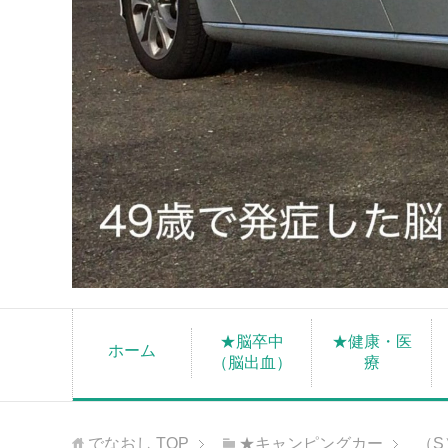
★脳卒中
★健康・医
ホーム
（脳出血）
療
でなおし
TOP
★キャンピングカー
（