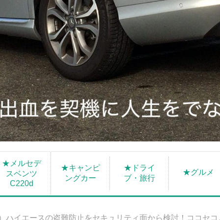
★メルセデ
★キャンピ
★ドライ
★グルメ
スベンツ
ングカー
ブ・旅行
C220d
S）ハイエースの盗難防止をセキュリティ面から検討！ココセコ