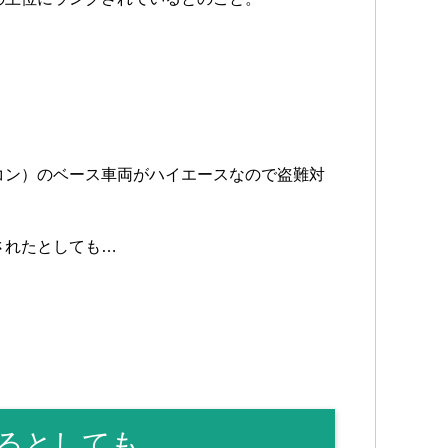
コン）のベース車両がハイエースなので盗難対
されたとしても…
。
るとしても…