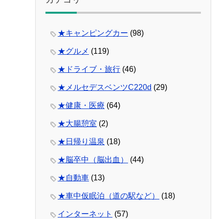
★キャンピングカー
(98)
★グルメ
(119)
★ドライブ・旅行
(46)
★メルセデスベンツC220d
(29)
★健康・医療
(64)
★大腸憩室
(2)
★日帰り温泉
(18)
★脳卒中（脳出血）
(44)
★自動車
(13)
★車中仮眠泊（道の駅など）
(18)
インターネット
(57)