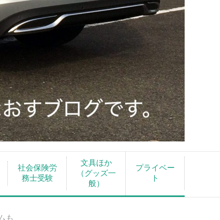
文具ほか
社会保険労
プライベー
（グッズ一
務士受験
ト
般）
ムも