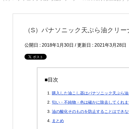
（S）パナソニック天ぷら油クリーナ
公開日 :
2018年1月30日
/ 更新日 :
2021年3月28日
■目次
購入した油こし器はパナソニック天ぷら油ク
匂い・不純物・色は確かに除去してくれま
油の酸化そのものを防止することはできな
まとめ