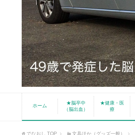
★脳卒中
★健康・医
ホーム
（脳出血）
療
でなおし
TOP
文具ほか（グッズ一般）