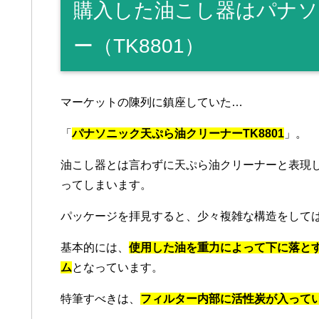
購入した油こし器はパナソ
ー（TK8801）
マーケットの陳列に鎮座していた…
「
パナソニック天ぷら油クリーナーTK8801
」。
油こし器とは言わずに天ぷら油クリーナーと表現
ってしまいます。
パッケージを拝見すると、少々複雑な構造をして
基本的には、
使用した油を重力によって下に落と
ム
となっています。
特筆すべきは、
フィルター内部に活性炭が入って