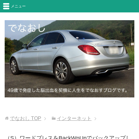
メニュー
でなおし
TOP
インターネット
（S）ワードプレスをBackWpUpでバックアップし