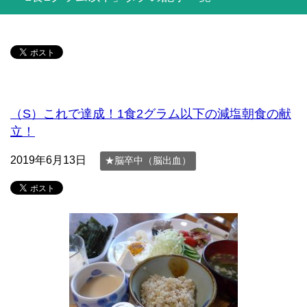
（S）これで達成！1食2グラム以下の減塩朝食の献
立！
2019年6月13日
★脳卒中（脳出血）