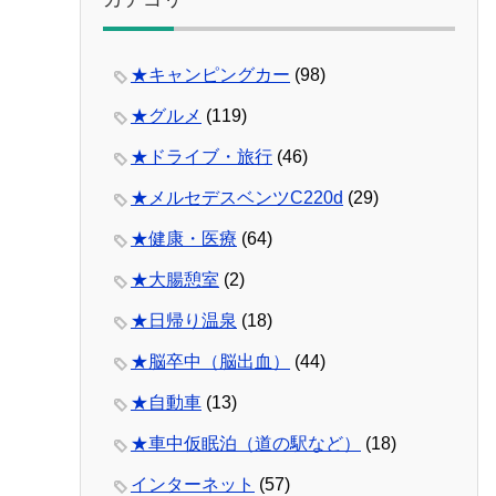
★キャンピングカー
(98)
★グルメ
(119)
★ドライブ・旅行
(46)
★メルセデスベンツC220d
(29)
★健康・医療
(64)
★大腸憩室
(2)
★日帰り温泉
(18)
★脳卒中（脳出血）
(44)
★自動車
(13)
★車中仮眠泊（道の駅など）
(18)
インターネット
(57)