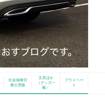
文具ほか
社会保険労
プライベー
（グッズ一
務士受験
ト
般）