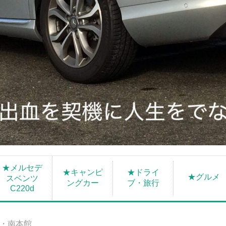
★メルセデ
★キャンピ
★ドライ
★グルメ
スベンツ
ングカー
ブ・旅行
C220d
・南本館