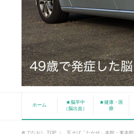
★脳卒中
★健康・医
ホーム
（脳出血）
療
でなおし
TOP
瓦そば「たかせ」本館・東本館