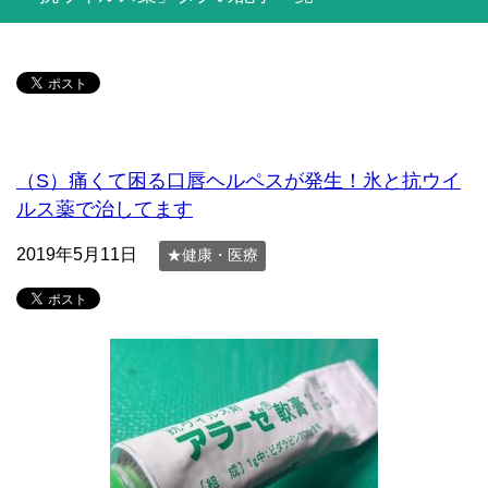
（S）痛くて困る口唇ヘルペスが発生！氷と抗ウイ
ルス薬で治してます
2019年5月11日
★健康・医療