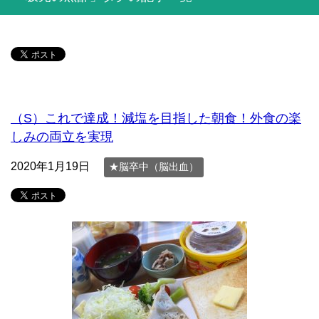
（S）これで達成！減塩を目指した朝食！外食の楽
しみの両立を実現
2020年1月19日
★脳卒中（脳出血）